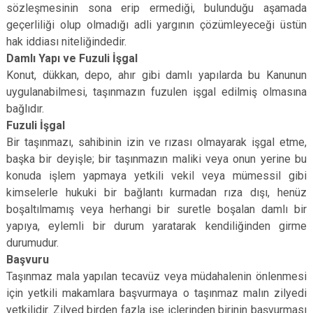
sözleşmesinin sona erip ermediği, bulunduğu aşamada
geçerliliği olup olmadığı adli yargının çözümleyeceği üstün
hak iddiası niteliğindedir.
Damlı Yapı ve Fuzuli İşgal
Konut, dükkan, depo, ahır gibi damlı yapılarda bu Kanunun
uygulanabilmesi, taşınmazın fuzulen işgal edilmiş olmasına
bağlıdır.
Fuzuli İşgal
Bir taşınmazı, sahibinin izin ve rızası olmayarak işgal etme,
başka bir deyişle; bir taşınmazın maliki veya onun yerine bu
konuda işlem yapmaya yetkili vekil veya mümessil gibi
kimselerle hukuki bir bağlantı kurmadan rıza dışı, henüz
boşaltılmamış veya herhangi bir suretle boşalan damlı bir
yapıya, eylemli bir durum yaratarak kendiliğinden girme
durumudur.
Başvuru
Taşınmaz mala yapılan tecavüz veya müdahalenin önlenmesi
için yetkili makamlara başvurmaya o taşınmaz malın zilyedi
yetkilidir. Zilyed birden fazla ise içlerinden birinin başvurması