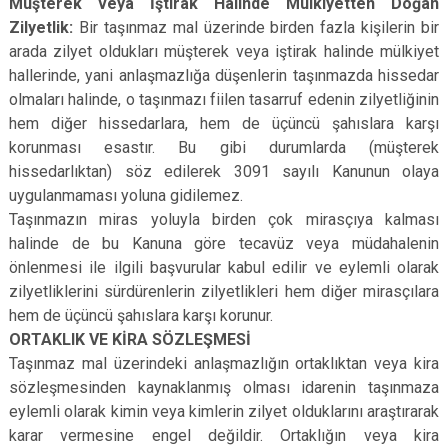
Müşterek veya İştirak Halinde Mülkiyetten Doğan
Zilyetlik:
Bir taşınmaz mal üzerinde birden fazla kişilerin bir
arada zilyet oldukları müşterek veya iştirak halinde mülkiyet
hallerinde, yani anlaşmazlığa düşenlerin taşınmazda hissedar
olmaları halinde, o taşınmazı fiilen tasarruf edenin zilyetliğinin
hem diğer hissedarlara, hem de üçüncü şahıslara karşı
korunması esastır. Bu gibi durumlarda (müşterek
hissedarlıktan) söz edilerek 3091 sayılı Kanunun olaya
uygulanmaması yoluna gidilemez.
Taşınmazın miras yoluyla birden çok mirasçıya kalması
halinde de bu Kanuna göre tecavüz veya müdahalenin
önlenmesi ile ilgili başvurular kabul edilir ve eylemli olarak
zilyetliklerini sürdürenlerin zilyetlikleri hem diğer mirasçılara
hem de üçüncü şahıslara karşı korunur.
ORTAKLIK VE KİRA SÖZLEŞMESİ
Taşınmaz mal üzerindeki anlaşmazlığın ortaklıktan veya kira
sözleşmesinden kaynaklanmış olması idarenin taşınmaza
eylemli olarak kimin veya kimlerin zilyet olduklarını araştırarak
karar vermesine engel değildir. Ortaklığın veya kira