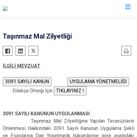
Bolu
Taşınmaz Mal Zilyetliği
Dörtdivan
Gerede
İLGİLİ MEVZUAT
Göynük
Kıbrıscık
Mengen
Dilekçe Örneği İçin
Mudurnu
Seben
3091 SAYILI KANUNUN UYGULANMASI
Yeniçağa
Taşınmaz Mal Zilyetliğine Yapılan Tecavüzlerin
Önlenmesi Hakkındaki 3091 Sayılı Kanunun Uygulama Şekli
ve Esaslarına Dair Yönetmelik hükümlerine göre aşağıdaki