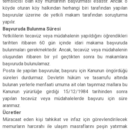
temsilcisi olan köy muhtarının başvurması esastır. Ancak o
köyde oturan köy halkından herhangi biri tarafından yapılan
başvurular üzerine de yetkili makam tarafından soruşturma
yapılır.
Başvuruda Bulunma Süresi
Yetkililerin tecavüz veya müdahalenin yapıldığını öğrendikleri
tarihten itibaren 60 gün içinde idari makama başvuruda
bulunmaları gerekmektedir. Ancak, tecavüz veya müdahalenin
oluşundan itibaren bir yıl geçtikten sonra bu makamlara
başvuruda bulunulamaz.
Posta ile yapılan başvurular, başvuru için Kanunun öngördüğü
süreleri durdurmaz. Devletin hüküm ve tasarrufu altında
bulunan yerlerle menfaati umuma ait olan taşınmaz mallara bu
Kanunun yürürlüğe girdiği 15/12/1984 tarihinden sonra
yapılan tecavüz veya müdahalelerde başvuru için süre
aranmaz.
Ücretler
Müracaat eden kişi tahkikat ve infaz için görevlendirilecek
memurların harcırahı ile ulaşım masraflarını peşin yatırmak