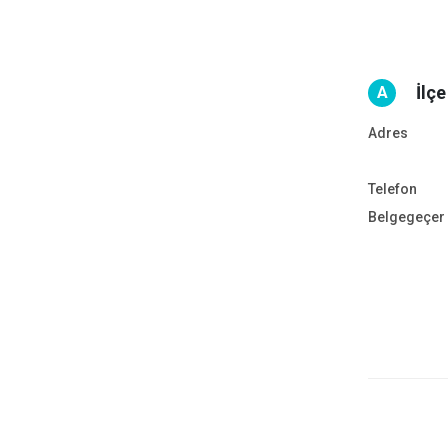
İlç
A
Adres
Telefon
Belgegeçer