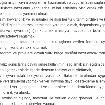
n eğitimi için yayım programları hazırlamak ve uygulamasını sağla
Mudurnu
luşlarca hazırlanıp kendilerine intikal ettirilmiş olan örnek çiftl
Seben
e kurulmasına yardımcı olmak,
arım, hayvancılık ve su ürünleri ile ilgili her türlü tarım girdileri ve 
Yeniçağa
üdürlüğüne bildirmek, temininde yardımcı olmak, dağıtımlarını ya
itki ve hayvan sağlığını korumak amacıyla mevzuatında belirtild
a mücadeleyi sağlamak,
tarımla ilgili istatistiklerini üst kuruluşlarca verilen formlara
ilgili yerlere intikal ettirmek,
program ve projelere dayalı yıllık bütçe teklifini hazırlayarak z
,
naliz sonuçlarına dayalı gübre kullanımını sağlamak için eğitim ç
yetki çerçevesinde İlçede denetim faaliyetlerini yürütmek,
lü hayvan ıslah faaliyetini yürütmek, Bakanlık tarafından uy
e veri girişlerini yapmak ve veri kaydına dayalı destekleme işlem
stemleri veri giriş işlemleri ve sistemlere bağlı destekleme uygu
eli olarak yürütmek,
a sayılanlar dışında, mevzuat ile verilen diğer görevler ile
verilecek benzeri görevleri yapmak.