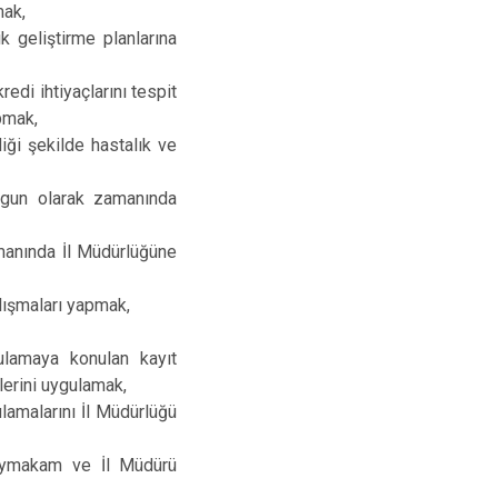
mak,
ik geliştirme planlarına
kredi ihtiyaçlarını tespit
pmak,
iği şekilde hastalık ve
 uygun olarak zamanında
amanında İl Müdürlüğüne
alışmaları yapmak,
gulamaya konulan kayıt
lerini uygulamak,
lamalarını İl Müdürlüğü
 Kaymakam ve İl Müdürü