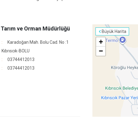
e Tarım ve Orman Müdürlüğü
Büyük Harita
+
Karadoğan Mah. Bolu Cad. No :1
−
Kıbrıscık-BOLU
03744412013
03744412013