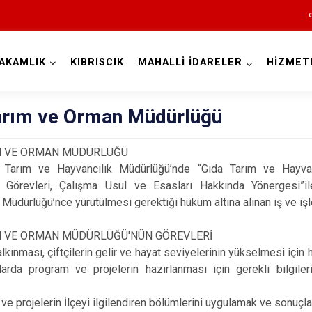
AKAMLIK
KIBRISCIK
MAHALLİ İDARELER
HİZMET
Bolu
Tarım ve Orman Müdürlüğü
IM VE ORMAN MÜDÜRLÜĞÜ
Tarım ve Hayvancılık Müdürlüğü’nde “Gıda Tarım ve Hayvanc
ın Görevleri, Çalışma Usul ve Esasları Hakkında Yönergesi”i
 Müdürlüğü’nce yürütülmesi gerektiği hüküm altına alınan iş ve iş
Dörtdivan
Gerede
IM VE ORMAN MÜDÜRLÜĞÜ'NÜN GÖREVLERİ
kalkınması, çiftçilerin gelir ve hayat seviyelerinin yükselmesi için
Göynük
larda program ve projelerin hazırlanması için gerekli bilgiler
Kıbrıscık
Mengen
ve projelerin İlçeyi ilgilendiren bölümlerini uygulamak ve sonuçl