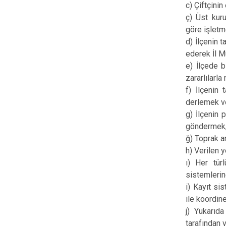
c) Çiftçini
ç) Üst kuru
göre işletm
d) İlçenin t
ederek İl M
e) İlçede b
zararlılarl
f) İlçenin 
derlemek ve 
g) İlçenin 
göndermek
ğ) Toprak a
h) Verilen 
ı) Her tür
sistemlerin
i) Kayıt si
ile koordin
j) Yukarıd
tarafından 