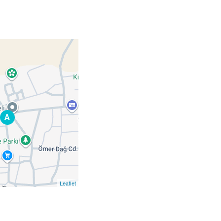
A
Leaflet