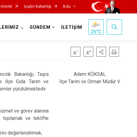
e-Devlet
İçişleri Bakanlığı
Bolu
LERİMİZ
GÜNDEM
İLETİŞİM
26
°C
ılık Bakanlığı, Taşra
Adem KÖKSAL
le İlçe Gıda Tarım ve
İlçe Tarım ve Orman Müdür V.
lemler yürütülmektedir.
 hizmet ve görev alanına
i toplamak ve teklifte
arını değerlendirmek,