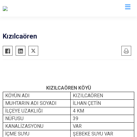
Bolu
Kızılcaören
Dörtdivan
Gerede
Göynük
Kıbrıscık
Mengen
KIZILCAÖREN KÖYÜ
Mudurnu
KÖYÜN ADI
KIZILCAÖREN
MUHTARIN ADI SOYADI
İLHAN ÇETİN
Seben
İLÇEYE UZAKLIĞI
4 KM
Yeniçağa
NÜFUSU
39
KANALİZASYONU
VAR
İÇME SUYU
ŞEBEKE SUYU VAR