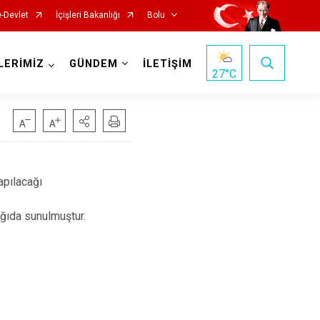
e-Devlet
İçişleri Bakanlığı
Bolu
LERİMİZ
GÜNDEM
İLETİŞİM
27
°C
apılacağı
şağıda sunulmuştur.