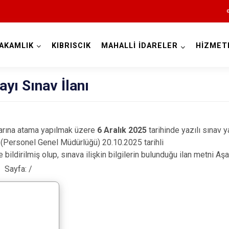
AKAMLIK
KIBRISCIK
MAHALLİ İDARELER
HİZMET
Bolu
ı Sınav İlanı
arına atama yapılmak üzere
6 Aralık 2025
tarihinde yazılı sınav y
nın (Personel Genel Müdürlüğü) 20.10.2025 tarihli
Dörtdivan
e bildirilmiş olup, sınava ilişkin bilgilerin bulunduğu ilan metni A
Gerede
Sayfa:
/
Göynük
Kıbrıscık
Mengen