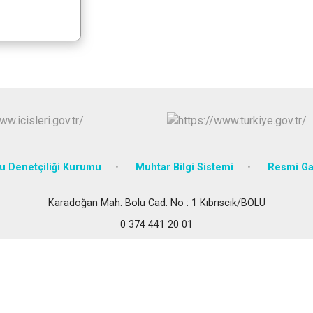
Mudurnu
Seben
Yeniçağa
 Denetçiliği Kurumu
Muhtar Bilgi Sistemi
Resmi Ga
Karadoğan Mah. Bolu Cad. No : 1 Kıbrıscık/BOLU
0 374 441 20 01