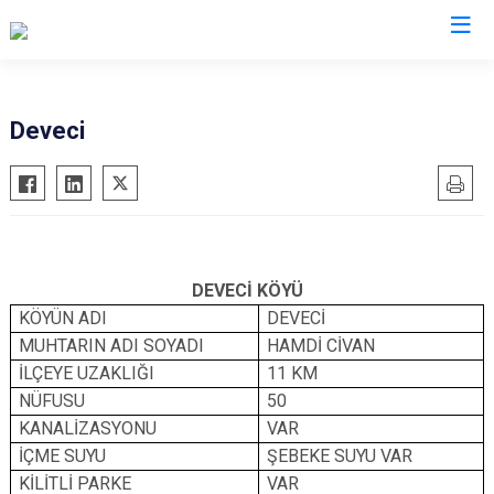
Bolu
Deveci
Dörtdivan
Gerede
Göynük
Kıbrıscık
DEVECİ KÖYÜ
Mengen
KÖYÜN ADI
DEVECİ
Mudurnu
MUHTARIN ADI SOYADI
HAMDİ CİVAN
İLÇEYE UZAKLIĞI
11 KM
Seben
NÜFUSU
50
Yeniçağa
KANALİZASYONU
VAR
İÇME SUYU
ŞEBEKE SUYU VAR
KİLİTLİ PARKE
VAR